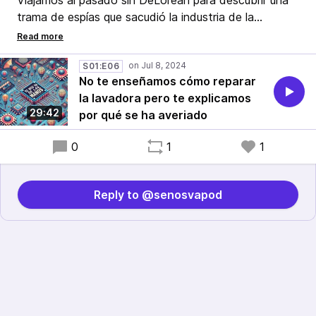
Viajamos al pasado sin DeLorean para descubrir una
trama de espías que sacudió la industria de la
electrónica. No te enseñamos a reparar tu lavadora,
pero sí por qué se producen algunas averías. ¡Los
secretos mejor guardados al descubierto! 🎙️📡
S01:E06
No te enseñamos cómo reparar
#Podcast #Tecnología
la lavadora pero te explicamos
29:42
por qué se ha averiado
0
1
1
Reply to @senosvapod