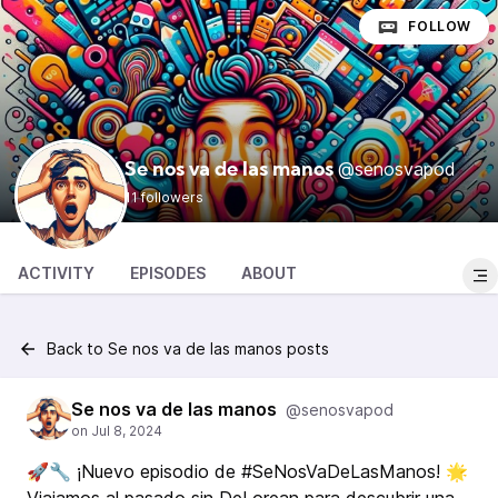
FOLLOW
@senosvapod
Se nos va de las manos
11 followers
ACTIVITY
EPISODES
ABOUT
Back to Se nos va de las manos posts
Se nos va de las manos
@senosvapod
🚀🔧 ¡Nuevo episodio de #SeNosVaDeLasManos! 🌟