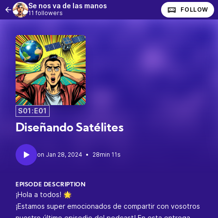
Se nos va de las manos
FOLLOW
11 followers
S01:E01
Diseñando Satélites
•
28min 11s
EPISODE DESCRIPTION
¡Hola a todos! 🌟
¡Estamos super emocionados de compartir con vosotros
nuestro último episodio del podcast! En esta entrega,