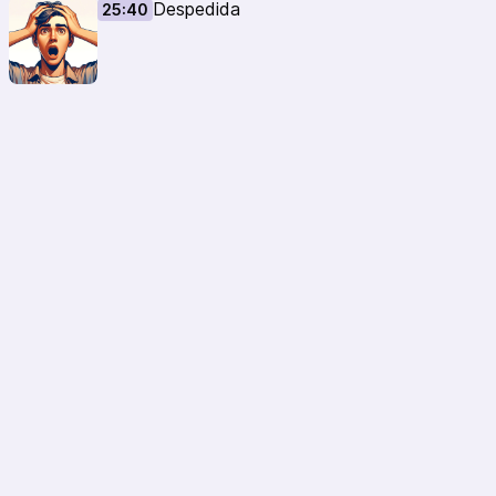
Despedida
25:40
TinyGS
Artículo sobre Julián Fernández en El Economista
Servet (Proyecto de ciencia ciudadana)
Deep Space Network Clock
Artículo en Hackaday
EnigmaIoT
ESP32 Hash Monster
Canal de Juan González (Obijuan) en Youtube
#DescubriendoElEspacio #TecnologíaYUniverso #TinyGS
#PodcastDeAventurasEspaciales #Satélites
Redes Sociales
Senosva.com
Canal Telegram
YouTube
Twitter
Podcast
Mastodon