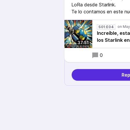
LoRa desde Starlink.
Te lo contamos en este nu
S01:E04
Increíble, es
los Starlink e
37:51
0
Rep