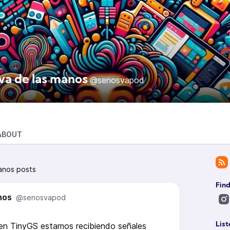
va de las manos
@senosvapod
ABOUT
anos posts
Find
nos
@senosvapod
en TinyGS estamos recibiendo señales
List