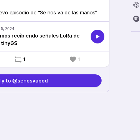
evo episodio de “Se nos va de las manos”
tamos recibiendo señales LoRa de
n tinyGS
1
1
ly to @senosvapod